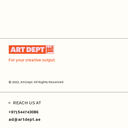
For your creative output.
© 2022, Art Dept. All Rights Reserved
REACH US AT
+971544743086
ad@artdept.ae